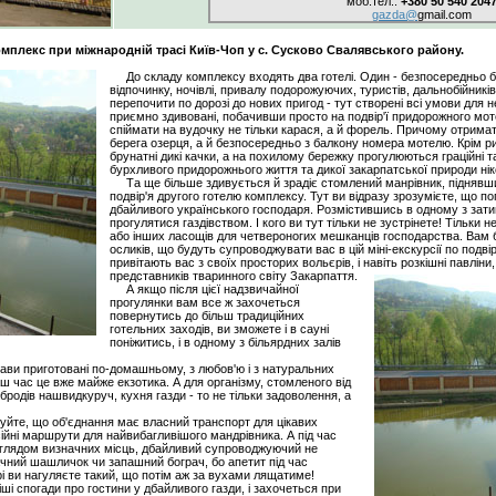
моб.тел.:
+380 50 540 204
gazda
@
gmail.com
міжнародній трасі Київ-Чоп у с. Сусково Свалявського району.
До складу комплексу входять два готелі. Один - безпосередньо біл
відпочинку, ночівлі, привалу подорожуючих, туристів, дальнобійник
перепочити по дорозі до нових пригод - тут створені всі умови для 
приємно здивовані, побачивши просто на подвір'ї придорожного мо
спіймати на вудочку не тільки карася, а й форель. Причому отримат
берега озерця, а й безпосередньо з балкону номера мотелю. Крім ри
брунатні дикі качки, а на похилому бережку прогулюються граційні та
бурхливого придорожнього життя та дикої закарпатської природи ні
Та ще більше здивується й зрадіє стомлений манрівник, піднявшись
подвір'я другого готелю комплексу. Тут ви відразу зрозумієте, що п
дбайливого українського господаря. Розмістившись в одному з зати
прогулятися газдівством. І кого ви тут тільки не зустрінете! Тільки 
або інших ласощів для четвероногих мешканців господарства. Вам 
осликів, що будуть супроводжувати вас в цій міні-екскурсії по подвір'
привітають вас з своїх просторих вольєрів, і навіть розкішні павліни
представників тваринного світу Закарпаття.
А якщо після цієї надзвичайної
прогулянки вам все ж захочеться
повернутись до більш традиційних
готельних заходів, ви зможете і в сауні
поніжитись, і в одному з більярдних залів
.
ави приготовані по-домашньому, з любов'ю і з натуральних
наш час це вже майже екзотика. А для організму, стомленого від
родів нашвидкуруч, кухня газди - то не тільки задоволення, а
те, що об'єднання має власний транспорт для цікавих
сійні маршрути для найвибагливішого мандрівника. А під час
оглядом визначних місць, дбайливий супроводжуючий не
ачний шашличок чи запашний бограч, бо апетит під час
і ви нагуляєте такий, що потім аж за вухами лящатиме!
 спогади про гостини у дбайливого газди, і захочеться при