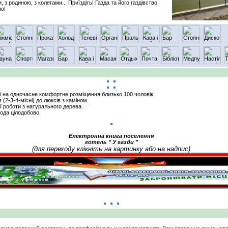
, з родиною, з колегами... Приїздіть! Газда та його газдівство
но!
і на одночасне комфортне розміщення близько 100 чоловік.
(2-3-4-місні) до люксів з каміном.
ї роботи з натурального дерева.
вода цілодобово.
Електронна книга поселення
готель " У газди "
(для переходу клікніть на картинку або на надпис)