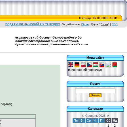
П`ятниця, 07.08.2026, 19:31
ПОДАРУНКИ НА НОВИЙ РІК ТА РІЗДВО
Ви увійшли як
Гість
|
Група
"
Гости
"
|
RSS
ексклюзивний доступ безпосередньо до
дійсних електронних книг замовлення,
броні та поселення різноманітних об'єктів
Мова сайту
(Синхронний переклад)
Пошук
 порталі)
Календар
«
Серпень 2026
»
н
Пн
Вт
Ср
Чт
Пт
Сб
Нд
7
1
2