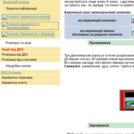
нагоді приїхати сюди знову й знову: з друзями
Зворотній зв‘язок
зустрінуть вас, як завжди, гостинно та привіт
Корисна інформація
Короткий опис можливостей готелю:
на території готелю:
на території міста:
доставка за рахунок готелю
Розіграші та акції
Проживання
Акції від ДКЗ
Розіграші від ДКЗ
Три двоповерхові корпуси готелю розрахован
До Ваших послуг 28 номерів класів від економ 
Розіграші від учасників
Всі номери закладу обставлені ліжками ручно
Збудуймо разом
Санвузол
: умивальник, душ, унітаз. Гаряча 
ЕКО-Будинки
Керамічна черепиця
Керамічна плита
Харчування