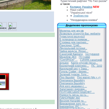
Туристичний рафтинг "По Тисі разом"
а також:
Колядує Україна
NEW
Наші сайти
"Української пісні"
Знайомства
"Неординарна книжка"
Додатково пропонуємо
Молитва для друзів
Дозвольте огорнути Вас любов'ю
Туристичні екскурсії
5 телеканал в прямом...
Сторінка для партнер...
Пансіонат "Сріб...
Лікувальніий потенці...
Чайна медуза. Японс...
Санаторій Карпати
тестування
Медоблік ДКЗ
ГК Софія
"СИНЯЧОК" ...
СИНЯК санаторій
аукціон
Карти спусків гірськ...
Екологічний комплекс...
ПС_1102
Кахельний цех у Зака...
Готель Софія - броню...
Зелений туризм. Готе...
Про бішофіт
Про магнії (Mg + +)
Препарати Бішофіту
Препарати Бішофіту
Для кого цікавими є ...
Запитання і відповід...
ПОЛТАВСЬКИЙ БІШОФІТ ...
Наявнсть місць на сь...
ПАНОРАМИ 360
Весілля Наталіяї та ...
Відновлення зору по ...
Інформбокс ІРС "...