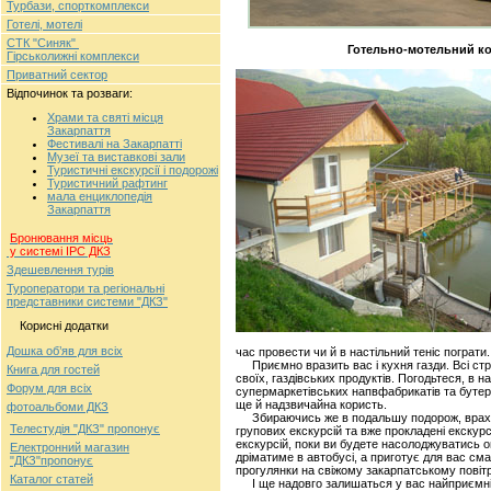
Турбази, спорткомплекси
Готелі, мотелі
СТК "Синяк"
Готельно-мотельний комплекс при 
Гірськолижні комплекси
Приватний сектор
Відпочинок та розваги:
Храми та святі місця
Закарпаття
Фестивалі на Закарпатті
Музеї та виставкові зали
Туристичні екскурсії і подорожі
Туристичний рафтинг
мала енциклопедія
Закарпаття
Бронювання місць
у системі ІРС ДКЗ
Здешевлення турів
Туроператори та регіональні
представники системи "ДКЗ"
Корисні додатки
Дошка об’яв для всіх
час провести чи й в настільний теніс пограти
Приємно вразить вас і кухня газди. Всі стр
Книга для гостей
своїх, газдівських продуктів. Погодьтеся, в 
Форум для всіх
супермаркетівських напвфабрикатів та бутерб
ще й надзвичайна користь.
фотоальбоми ДКЗ
Збираючись же в подальшу подорож, врахуй
Телестудія "ДКЗ" пропонує
групових екскурсій та вже прокладені екскур
екскурсій, поки ви будете насолоджуватись 
Електронний магазин
дріматиме в автобусі, а приготує для вас см
"ДКЗ"пропонує
прогулянки на свіжому закарпатському повітр
Каталог статей
І ще надовго залишаться у вас найприємніші