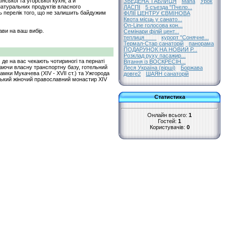
ської та угорської кухні, а й
ЗВЕДЕНА ТАБЛИЦЯ
Мапа
Урок
 натуральних продуктів власного
ЛАСПІ
5 съезда "Пчело...
есь перелік того, що не залишить байдужим
ФІЛІЇ ЦЕНТРУ ЄВМІНОВА
Квота місць у санато...
On-Line голосова кон...
ави на ваш вибір.
Семінари філій цент...
теплиця____
курорт "Сонячне...
Термал-Стар санаторій
панорама
ПОДАРУНОК НА НОВИЙ Р...
Розклад руху пасажир...
 де на вас чекають чотириногі та пернаті
Вітання із ВОСКРЕСІН...
 Маючи власну транспортну базу, готельний
Леся Україна (вірші)
Боржава
амки Мукачева (ХIV - ХVII ст.) та Ужгорода
довге2
ШАЯН санаторій
вський жіночий православний монастир ХІV
Статистика
Онлайн всього:
1
Гостей:
1
Користувачів:
0