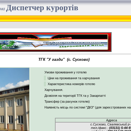
Диспетчер курортів
ема
ТГК "У газди" (с. Сусково)
Умови проживання у готелю
Ціни на проживання та харчування
Характеристика номерів готелю
Харчування.
Дозвілля на території ТГК та у Закарпатті
Трансфер (за рахунок готелю)
Наявність місць по системі "ДКЗ" (для зареєстрованих на
Адреса
с.Сусково, Свалявський р-
тел./факс.:
(03131) 5-44-9