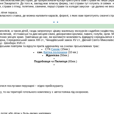
й висококласний ресторан, де професіонали-кухарі приготують Вам страви не лише україн
ні Закарпаття. До того ж, заклад має власну ферму, і всі страви тут готують зі свіжих
и, страви з птиці, телятини, свинини, перші страви та холодні закуски - це далеко не в
літня тераса.
асного ставка, де можна наловити карасів, форелі, з яких вам приготують смачні стр
лісів, а також дітей, газда запропонує цікаву маленьку екскурсію садибою газдівства,
слючків, в'єтнамські та дикі місцеві свині, декоративні кролики, павичі, голуби, орли.
ичних місцях краю. Завітавши до нас, ви матимете можливість відвідати середньовічні з
борна, Середнянський замок ХІІІ ст., Чинадіївський замок ХV ст., Діючий Свято-Миколаї
і - Шенборн ХVІІ ст.
ським повітрям та відчути притік адреналіну на схилах гірськолижних трас:
СТК
Синяк
(15км.)
сан.
Квітка полонини
(10 км.)
Жденієва
(50км.)
Подобовця
чи
Пилипця
(65км.)
атися послугами перукарні – згідно прейскуранту.
 то на території готельного комплексу є автостоянка під охороною.
потяг або літак у будь-якому напрямку.