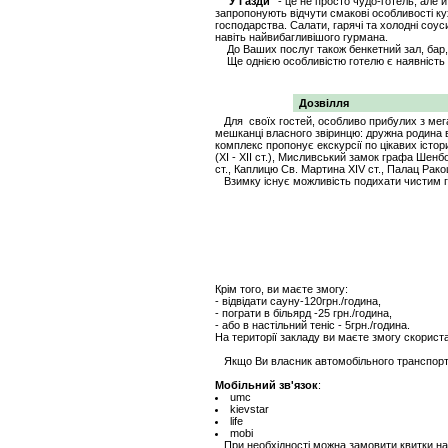
"У Газди"
- це не просто чудо-готель, але 
запропонують відчути смакові особливості кух
господарства. Салати, гарячі та холодні соус
навіть найвибагливішого гурмана.
До Ваших послуг також бенкетний зал, бар, 
Ще однією особливістю готелю є наявність вл
Дозвілля
Для своїх гостей, особливо прибулих з мегапо
мешканці власного звіринцю: дружна родина ві
комплекс пропонує екскурсії по цікавих істор
(ХІ - ХІІ ст.), Мисливський замок графа Шен
ст., Каплицю Св. Мартина ХІV ст., Палац Ракоц
Взимку існує можливість подихати чистим гір
Крім того, ви маєте змогу:
- відвідати сауну-120грн./година,
- пограти в більярд -25 грн./година,
- або в настільний теніс - 5грн./година.
На території закладу ви маєте змогу скорист
Якщо Ви власник автомобільного транспорту,
Мобільний зв'язок
:
umc
kievstar
life
mobi
При необхідності можна замовити квитки на 