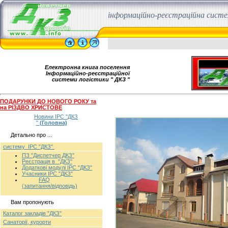
інформаційно-реєстраційна сист
Електронна книга поселення
Інформаційно-реєстраційної
системи логістики " ДКЗ "
ПОДАРУНКИ ДО НОВОГО РОКУ та
на РІЗДВО ХРИСТОВЕ
Новини ІРС "ДКЗ
"
(Головна)
Детально про ...
систему ІРС "ДКЗ"
ПЗ "Диспетчер ДКЗ"
Реєстрація в "ДКЗ"
Додаткові модулі ІРС "ДКЗ"
Учасники ІРС "ДКЗ"
FAQ
(запитання/відповідь)
Вам пропонують
Каталог закладів "ДКЗ"
Санаторії, курорти