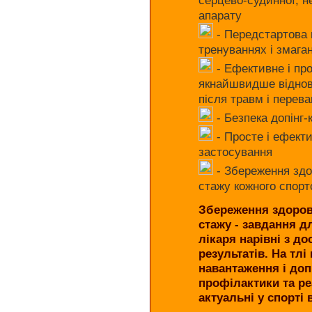
апарату
- Передстартова 
тренуваннях і змага
- Ефективне і про
якнайшвидше відновле
після травм і перев
- Безпека допінг
- Просте і ефект
застосування
- Збереження здо
стажу кожного спор
Збереження здоров
стажу - завдання д
лікаря нарівні з д
результатів.
На тлі
навантаження і до
профілактики та ре
актуальні у спорті