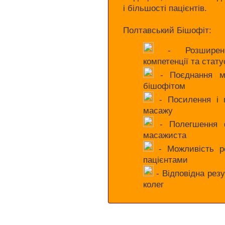
і більшості пацієнтів.
Полтавський Бішофіт:
- Розширення
компетенції та стат
- Поєднання ма
бішофітом
- Посилення і п
масажу
- Полегшення ф
масажиста
- Можливість р
пацієнтами
- Відповідна резу
колег