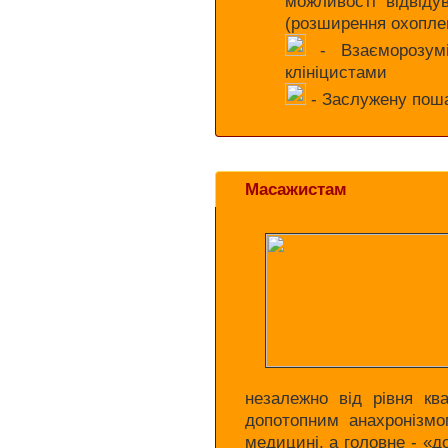
можливості відвіду
(розширення охопле
- Взаєморозумі
клініцистами
- Заслужену пошан
Масажистам
незалежно від рівня кв
допотопним анахронізмо
медицині, а головне - «д