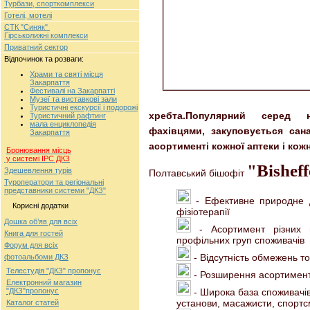
Турбази, спорткомплекси
Готелі, мотелі
СТК "Синяк"
Гірськолижні комплекси
Приватний сектор
Відпочинок та розваги:
Храми та святі місця
Закарпаття
Фестивалі на Закарпатті
Музеї та виставкові зали
Туристичні екскурсії і подорожі
хребта.
Популярний серед н
Туристичний рафтинг
мала енциклопедія
фахівцями, закуповується сана
Закарпаття
асортименті кожної аптеки і кож
Бронювання місць
у системі ІРС ДКЗ
"Bisheff
Здешевлення турів
Полтавський бішофіт
Туроператори та регіональні
представники системи "ДКЗ"
- Ефективне природне д
Корисні додатки
фізіотерапії
Дошка об’яв для всіх
- Асортимент різних ц
Книга для гостей
профільних груп споживачів
Форум для всіх
- Відсутність обмежень т
фотоальбоми ДКЗ
Телестудія "ДКЗ" пропонує
- Розширення асортимент
Електронний магазин
"ДКЗ"пропонує
- Широка база споживачів
установи, масажисти, спорт
Каталог статей