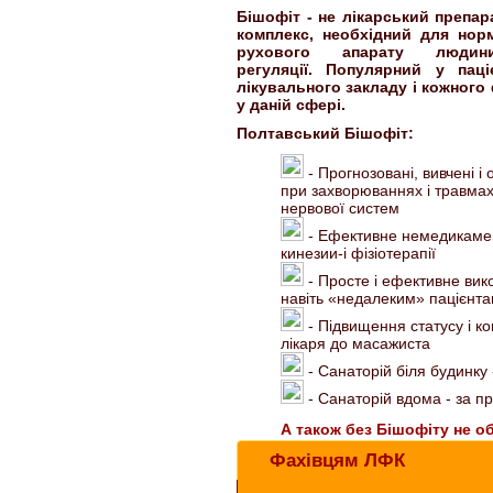
Бішофіт - не лікарський препар
комплекс, необхідний для нор
рухового апарату люди
регуляції.
Популярний у паці
лікувального закладу і кожного 
у даній сфері.
Полтавський Бішофіт:
- Прогнозовані, вивчені і
при захворюваннях і травмах
нервової систем
- Ефективне немедикамен
кинезии-і фізіотерапії
- Просте і ефективне вик
навіть «недалеким» пацієнт
- Підвищення статусу і ко
лікаря до масажиста
- Санаторій біля будинку -
- Санаторій вдома - за п
А також без Бішофіту не о
Фахівцям ЛФК