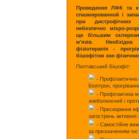
Проведення ЛФК та кін
спазмированной і запал
при дистрофічних 
небезпечно мікро-розр
ще більшим склерози
м'язів.
Необхідна
фізіотерапія - прогр
бішофітом зон фізичних
Полтавський Бішофіт:
- Профілактична 
Біоптрон, прогріван
- Профілактика м
знеболюючий і про
- Прискорення еф
загострень активної 
- Самостійне вик
за призначенням ін