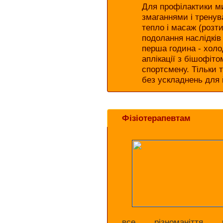
Д
ля профілактики м
змаганнями і трену
тепло і масаж (розти
подолання наслідків
перша година - холод
аплікації з бішофіто
спортсмену. Тільки 
без ускладнень для 
Фізіотерапевтам
все різноманіття 