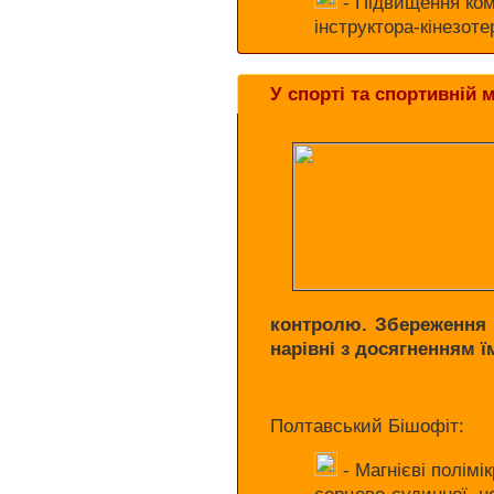
- Підвищення ком
інструктора-кінезот
У спорті та спортивній 
контролю.
Збереження 
нарівні з досягненням ї
Полтавський Бішофіт:
- Магнієві полім
серцево-судинної, н