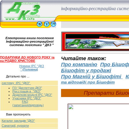
інформаційно-реєстраційна сист
Електронна книга поселення
Інформаційно-реєстраційної
системи логістики " ДКЗ "
ПОДАРУНКИ ДО НОВОГО РОКУ та
Читайте також:
на РІЗДВО ХРИСТОВЕ
Про компанію
Про Бішоф
Новини ІРС "ДКЗ
"
(Головна)
Бішофіт у продажі
Про Магній у Бішофіті
К
Детально про ...
та відповіді про Бішофіт
систему ІРС "ДКЗ"
ПЗ "Диспетчер ДКЗ"
Реєстрація в "ДКЗ"
Препарати Бішоф
Додаткові модулі ІРС "ДКЗ"
Учасники ІРС "ДКЗ"
FAQ
(запитання/відповідь)
Вам пропонують
Каталог закладів "ДКЗ"
Санаторії, курорти