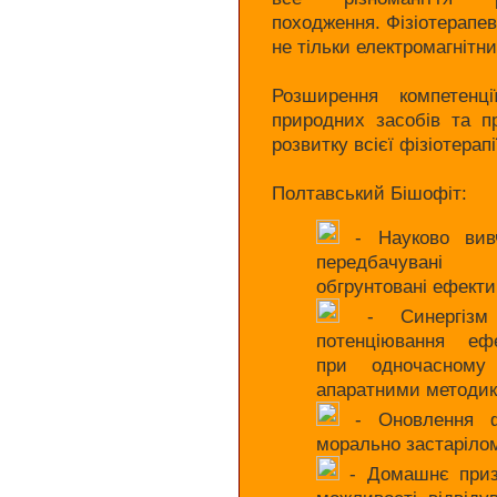
походження. Фізіотерапевт
не тільки електромагнітни
Розширення компетенці
природних засобів та пр
розвитку всієї фізіотерапі
Полтавський Бішофіт:
- Науково вивч
передбачувані
обгрунтовані ефект
- Синергізм
потенціювання ефе
при одночасному
апаратними методи
- Оновлення фі
морально застаріло
- Домашнє призн