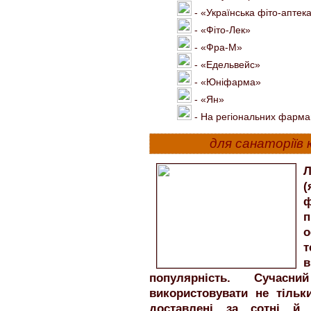
- «Українська фіто-аптек
- «Фіто-Лек»
- «Фра-М»
- «Едельвейс»
- «Юніфарма»
- «Ян»
- На регіональних фарма
для санаторіїв 
(
ф
п
т
популярність.
Сучасни
використовувати не тільк
доставлені за сотні й 