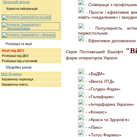
Зворотній зв‘язок
- Співпраця з профільни
Корисна інформація
- Просте і ефективне вик
навіть «недалеким» і зануд
- Популярність аптек
первостольник
- Ефективне доповнення
Розіграші та акції
"Bi
Акції від ДКЗ
Серія Полтавський Бішофіт
Розіграші від ДКЗ
фарм.операторов Україні:
Розіграші від учасників
Збудуймо разом
- «БаДМ»
ЕКО-Будинки
Керамічна черепиця
- «Вента ЛТД»
Керамічна плита
- «Голден-Фарм»
- «Галафарм»
- «Інтерфарма України»
- «Конекс»
- «Краса та Здоров'я»
- «Лакс»
- «Тотус-Фармко»