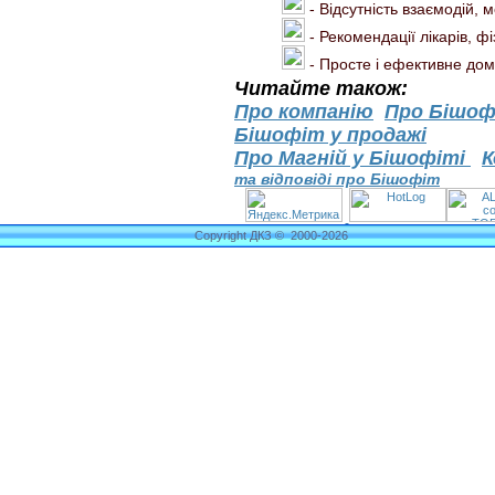
- Відсутність взаємодій,
- Рекомендації лікарів, фі
- Просте і ефективне до
Читайте також:
Про компанію
Про Бішоф
Бішофіт у продажі
Про Магній у Бішофіті
К
та відповіді про Бішофіт
Copyright ДКЗ © 2000-2026