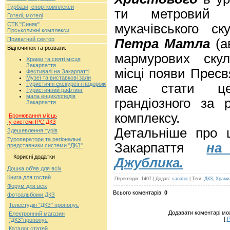
Турбази, спорткомплекси
ти метровий 
Готелі, мотелі
СТК "Синяк"
мукачівського с
Гірськолижні комплекси
Приватний сектор
Петра Матла
(а
Відпочинок та розваги:
мармурових скул
Храми та святі місця
Закарпаття
місці появи Пресв
Фестивалі на Закарпатті
Музеї та виставкові зали
Туристичні екскурсії і подорожі
має стати це
Туристичний рафтинг
мала енциклопедія
грандіозного за
Закарпаття
комплексу.
Бронювання місць
у системі ІРС ДКЗ
Детальніше про 
Здешевлення турів
Туроператори та регіональні
Закарпаття
на
представники системи "ДКЗ"
Корисні додатки
Джублика.
Дошка об’яв для всіх
Книга для гостей
Переглядів
: 1407 |
Додав
:
sanator
|
Теги
:
ДКЗ
,
Храми
Форум для всіх
Всього коментарів
:
0
фотоальбоми ДКЗ
Телестудія "ДКЗ" пропонує
Додавати коментарі мо
Електронний магазин
[
Р
"ДКЗ"пропонує
Каталог статей