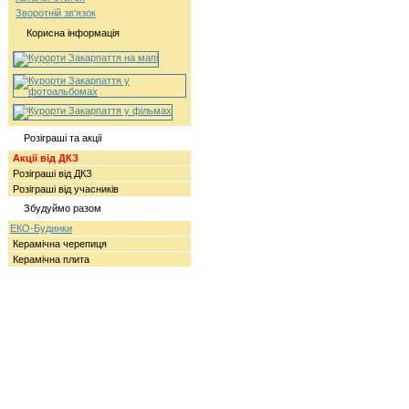
Зворотній зв‘язок
Корисна інформація
Розіграші та акції
Акції від ДКЗ
Розіграші від ДКЗ
Розіграші від учасників
Збудуймо разом
ЕКО-Будинки
Керамічна черепиця
Керамічна плита