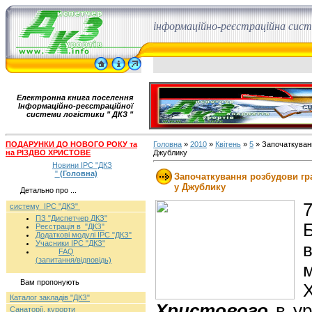
інформаційно-реєстраційна сис
Електронна книга поселення
Інформаційно-реєстраційної
системи логістики " ДКЗ "
ПОДАРУНКИ ДО НОВОГО РОКУ та
Головна
»
2010
»
Квітень
»
5
» Започаткуванн
на РІЗДВО ХРИСТОВЕ
Джублику
Новини ІРС "ДКЗ
"
(Головна)
Започаткування розбудови гр
у Джублику
Детально про ...
7
систему ІРС "ДКЗ"
ПЗ "Диспетчер ДКЗ"
Реєстрація в "ДКЗ"
Додаткові модулі ІРС "ДКЗ"
Учасники ІРС "ДКЗ"
FAQ
(запитання/відповідь)
Вам пропонують
Каталог закладів "ДКЗ"
Христового
в ур
Санаторії, курорти