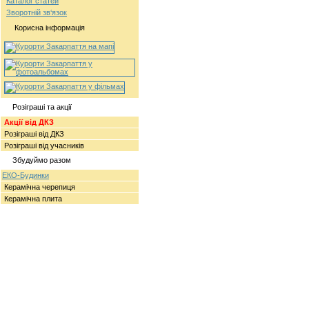
Каталог статей
Зворотній зв‘язок
Корисна інформація
Розіграші та акції
Акції від ДКЗ
Розіграші від ДКЗ
Розіграші від учасників
Збудуймо разом
ЕКО-Будинки
Керамічна черепиця
Керамічна плита