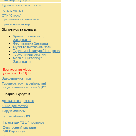
Турбази, спорткомплекси
Готелі, мотелі
СТК "Синяк"
Гірськолижні комплекси
Приватний сектор
Відпочинок та розваги:
Храми та святі місця
Закарпаття
Фестивалі на Закарпатті
Музеї та виставкові зали
Туристичні екскурсії і подорожі
Туристичний рафтинг
мала енциклопедія
Закарпаття
Бронювання місць
у системі ІРС ДКЗ
Здешевлення турів
Туроператори та регіональні
представники системи "ДКЗ"
Корисні додатки
Дошка об’яв для всіх
Книга для гостей
Форум для всіх
фотоальбоми ДКЗ
Телестудія "ДКЗ" пропонує
Електронний магазин
"ДКЗ"пропонує