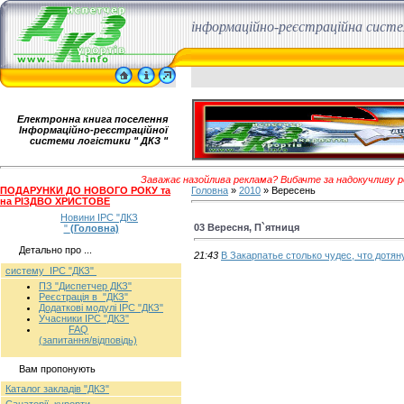
інформаційно-реєстраційна сист
Електронна книга поселення
Інформаційно-реєстраційної
системи логістики " ДКЗ "
Заважає назойлива реклама? Вибачте за надокучливу рек
ПОДАРУНКИ ДО НОВОГО РОКУ та
Головна
»
2010
»
Вересень
на РІЗДВО ХРИСТОВЕ
Новини ІРС "ДКЗ
03 Вересня, П`ятниця
"
(Головна)
Детально про ...
21:43
В Закарпатье столько чудес, что дотян
систему ІРС "ДКЗ"
ПЗ "Диспетчер ДКЗ"
Реєстрація в "ДКЗ"
Додаткові модулі ІРС "ДКЗ"
Учасники ІРС "ДКЗ"
FAQ
(запитання/відповідь)
Вам пропонують
Каталог закладів "ДКЗ"
Санаторії, курорти