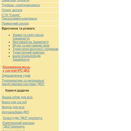
Турбази, спорткомплекси
Готелі, мотелі
СТК "Синяк"
Гірськолижні комплекси
Приватний сектор
Відпочинок та розваги:
Храми та святі місця
Закарпаття
Фестивалі на Закарпатті
Музеї та виставкові зали
Туристичні екскурсії і подорожі
Туристичний рафтинг
мала енциклопедія
Закарпаття
Бронювання місць
у системі ІРС ДКЗ
Здешевлення турів
Туроператори та регіональні
представники системи "ДКЗ"
Корисні додатки
Дошка об’яв для всіх
Книга для гостей
Форум для всіх
фотоальбоми ДКЗ
Телестудія "ДКЗ" пропонує
Електронний магазин
"ДКЗ"пропонує