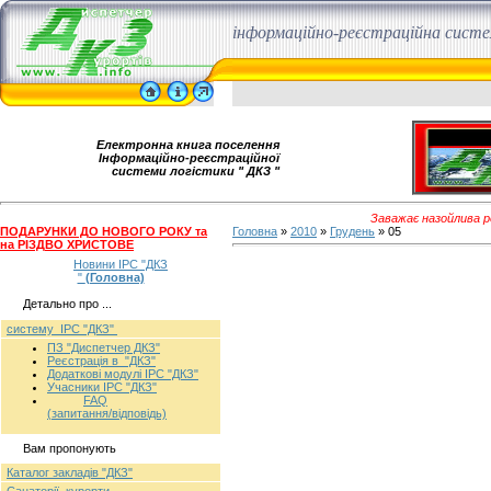
інформаційно-реєстраційна сист
Електронна книга поселення
Інформаційно-реєстраційної
системи логістики " ДКЗ "
Заважає назойлива ре
ПОДАРУНКИ ДО НОВОГО РОКУ та
Головна
»
2010
»
Грудень
»
05
на РІЗДВО ХРИСТОВЕ
Новини ІРС "ДКЗ
"
(Головна)
Детально про ...
систему ІРС "ДКЗ"
ПЗ "Диспетчер ДКЗ"
Реєстрація в "ДКЗ"
Додаткові модулі ІРС "ДКЗ"
Учасники ІРС "ДКЗ"
FAQ
(запитання/відповідь)
Вам пропонують
Каталог закладів "ДКЗ"
Санаторії, курорти