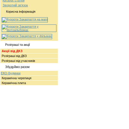
Каталог статей
Зворотній зв‘язок
Корисна інформація
Розіграші та акції
Акції від ДКЗ
Розіграші від ДКЗ
Розіграші від учасників
Збудуймо разом
ЕКО-Будинки
Керамічна черепиця
Керамічна плита