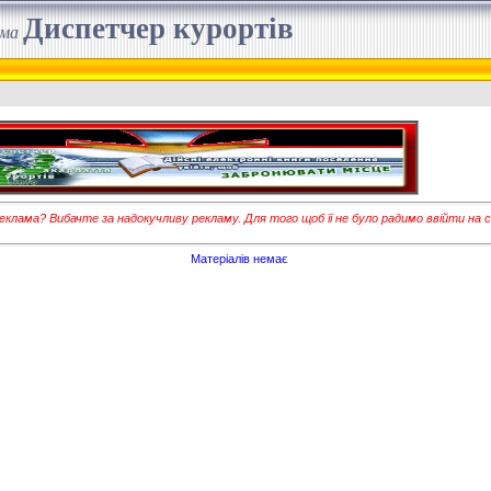
Диспетчер курортів
ема
клама? Вибачте за надокучливу рекламу. Для того щоб її не було радимо ввійти на с
Матеріалів немає