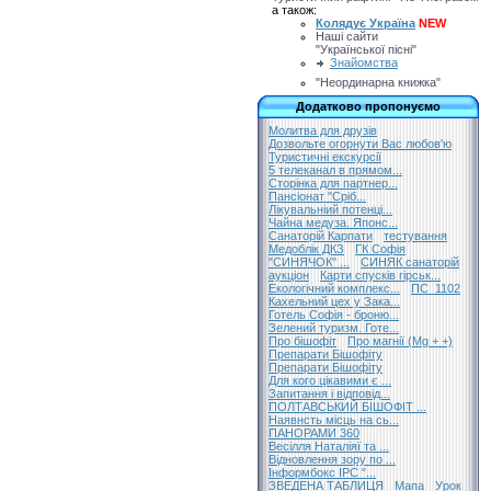
а також:
Колядує Україна
NEW
Наші сайти
"Української пісні"
Знайомства
"Неординарна книжка"
Додатково пропонуємо
Молитва для друзів
Дозвольте огорнути Вас любов'ю
Туристичні екскурсії
5 телеканал в прямом...
Сторінка для партнер...
Пансіонат "Сріб...
Лікувальніий потенці...
Чайна медуза. Японс...
Санаторій Карпати
тестування
Медоблік ДКЗ
ГК Софія
"СИНЯЧОК" ...
СИНЯК санаторій
аукціон
Карти спусків гірськ...
Екологічний комплекс...
ПС_1102
Кахельний цех у Зака...
Готель Софія - броню...
Зелений туризм. Готе...
Про бішофіт
Про магнії (Mg + +)
Препарати Бішофіту
Препарати Бішофіту
Для кого цікавими є ...
Запитання і відповід...
ПОЛТАВСЬКИЙ БІШОФІТ ...
Наявнсть місць на сь...
ПАНОРАМИ 360
Весілля Наталіяї та ...
Відновлення зору по ...
Інформбокс ІРС "...
ЗВЕДЕНА ТАБЛИЦЯ
Мапа
Урок