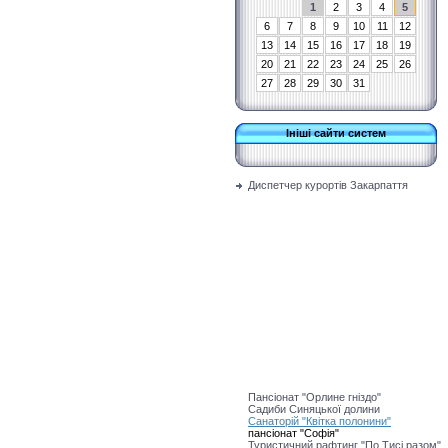
1
2
3
4
5
6
7
8
9
10
11
12
13
14
15
16
17
18
19
20
21
22
23
24
25
26
27
28
29
30
31
Ініші сайти систем
Диспетчер курортів Закарпаття
Пансіонат "Орлине гніздо"
Садиби Синяцької долини
Санаторій "Квітка полонини"
пансіонат "Софія"
Туристичний рафтинг "По Тисі разом"