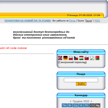
П`ятниця, 07.08.2026, 17:09
ПОДАРУНКИ НА НОВИЙ РІК ТА РІЗДВО
Ви увійшли як
Гість
|
Група
"
Гости
"
|
RSS
ексклюзивний доступ безпосередньо до
дійсних електронних книг замовлення,
броні та поселення різноманітних об'єктів
айт під своїм логіном
Мова сайту
(Синхронний переклад)
Пошук
Календар
«
Грудень 2010
»
Пн
Вт
Ср
Чт
Пт
Сб
Нд